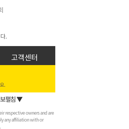
회
다.
고객센터
보펼침 ▼
eir respective owners and are
y any affiliation with or
.