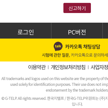
신고하기
로그인
PC버전
이용약관
I
개인정보처리방침
I
사업자정
All trademarks and logos used on this website are the property of th
used solely for identification purposes. Their use does not impl
endorsement by the trademark holders
© G-TELP. All rights reserved. 한국지텔프 / 한국G-TELP위원
입니다.