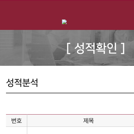
[ 성적확인 ]
성적분석
번호
제목