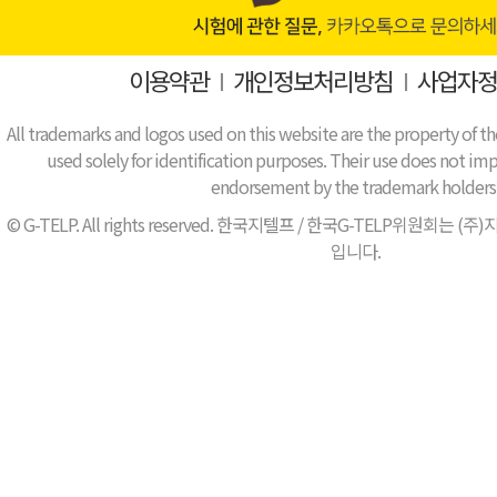
이용약관
I
개인정보처리방침
I
사업자정
All trademarks and logos used on this website are the property of th
used solely for identification purposes. Their use does not impl
endorsement by the trademark holders
© G-TELP. All rights reserved. 한국지텔프 / 한국G-TELP위원
입니다.