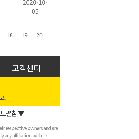
2020-10-
05
18
19
20
고객센터
보펼침 ▼
eir respective owners and are
y any affiliation with or