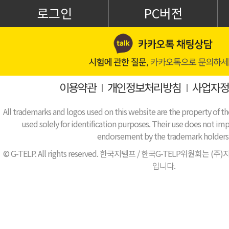
로그인
PC버전
이용약관
I
개인정보처리방침
I
사업자정
All trademarks and logos used on this website are the property of th
used solely for identification purposes. Their use does not impl
endorsement by the trademark holders
© G-TELP. All rights reserved. 한국지텔프 / 한국G-TELP위원
입니다.