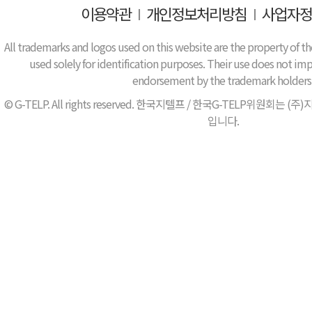
이용약관
I
개인정보처리방침
I
사업자정
All trademarks and logos used on this website are the property of th
used solely for identification purposes. Their use does not impl
endorsement by the trademark holders
© G-TELP. All rights reserved. 한국지텔프 / 한국G-TELP위원
입니다.