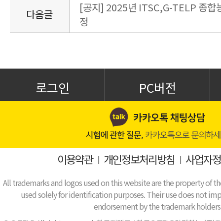
[공지] 2025년 ITSC,G-TELP 
다음글
정
로그인
PC버전
이용약관
I
개인정보처리방침
I
사업자정
All trademarks and logos used on this website are the property of th
used solely for identification purposes. Their use does not impl
endorsement by the trademark holders