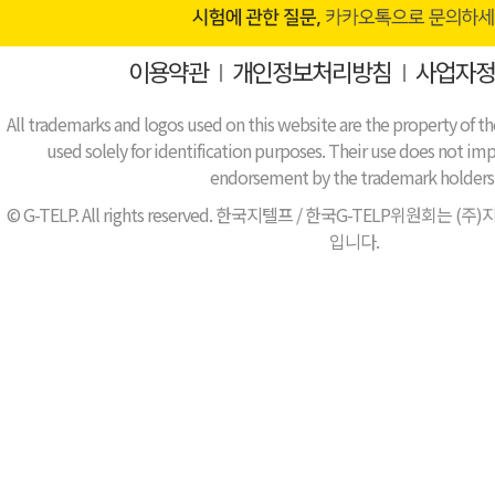
이용약관
I
개인정보처리방침
I
사업자정
All trademarks and logos used on this website are the property of th
used solely for identification purposes. Their use does not impl
endorsement by the trademark holders
© G-TELP. All rights reserved. 한국지텔프 / 한국G-TELP위원
입니다.