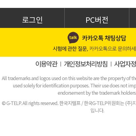
로그인
PC버전
이용약관
I
개인정보처리방침
I
사업자정
All trademarks and logos used on this website are the property of th
used solely for identification purposes. Their use does not impl
endorsement by the trademark holders
© G-TELP. All rights reserved. 한국지텔프 / 한국G-TELP위원
입니다.