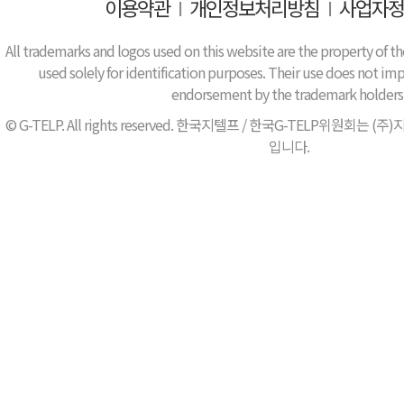
이용약관
I
개인정보처리방침
I
사업자정
All trademarks and logos used on this website are the property of th
used solely for identification purposes. Their use does not impl
endorsement by the trademark holders
© G-TELP. All rights reserved. 한국지텔프 / 한국G-TELP위원
입니다.