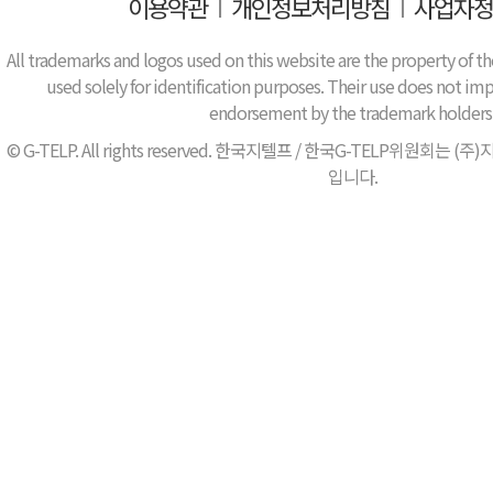
이용약관
I
개인정보처리방침
I
사업자정
All trademarks and logos used on this website are the property of th
used solely for identification purposes. Their use does not impl
endorsement by the trademark holders
© G-TELP. All rights reserved. 한국지텔프 / 한국G-TELP위원
입니다.