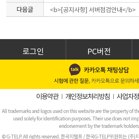
다음글
<b>[공지사항] 서버점검안내</b>
로그인
PC버전
이용약관
I
개인정보처리방침
I
사업자정
All trademarks and logos used on this website are the property of th
used solely for identification purposes. Their use does not impl
endorsement by the trademark holders
© G-TELP. All rights reserved. 한국지텔프 / 한국G-TELP위원