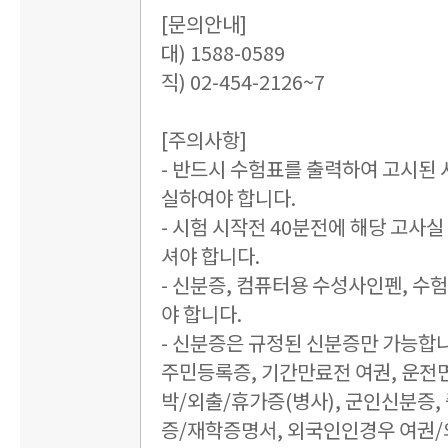
[문의안내]
대) 1588-0589
직) 02-454-2126~7
[주의사항]
- 반드시 수험표를 출력하여 고시된 
실하여야 합니다.
- 시험 시작전 40분전에 해당 고사
셔야 합니다.
- 신분증, 컴퓨터용 수성사인펜, 수
야 합니다.
- 신분증은 규정된 신분증만 가능합
주민등록증, 기간만료전 여권, 운전면
박/외출/휴가증(병사), 군인신분증,
증/재학증명서, 외국인인경우 여권/