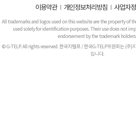
이용약관
I
개인정보처리방침
I
사업자정
All trademarks and logos used on this website are the property of th
used solely for identification purposes. Their use does not impl
endorsement by the trademark holders
© G-TELP. All rights reserved. 한국지텔프 / 한국G-TELP위원
입니다.