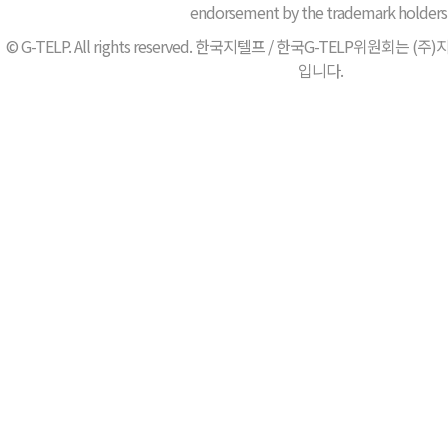
endorsement by the trademark holders
© G-TELP. All rights reserved. 한국지텔프 / 한국G-TELP위원
입니다.